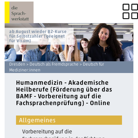
ab August wieder B2-Kurse
für Selbstzahler (geeignet
für Visum)
Dresden
>
Deutsch als Fremdsprache
> Deutsch für
Mediziner:innen
Humanmedizin - Akademische
Heilberufe (Förderung über das
BAMF - Vorbereitung auf die
Fachsprachenprüfung) - Online
Allgemeines
Vorbereitung auf die