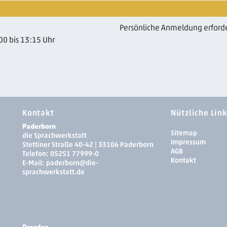
Persönliche Anmeldung erforde
00 bis 13:15 Uhr
Kontakt
Nützliche Lin
Paderborn
Sitemap
die Sprachwerkstatt
Impressum
Stettiner Straße 40-42 | 33106 Paderborn
AGB
Telefon:
05251 77999-0
Kontakt
E-Mail:
paderborn
@die-
sprachwerkstatt.de