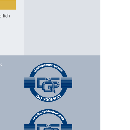
rlich
ks