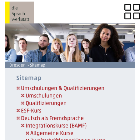
Dresden
> Sitemap
Sitemap
Umschulungen & Qualifizierungen
Umschulungen
Qualifizierungen
ESF-Kurs
Deutsch als Fremdsprache
Integrationskurse (BAMF)
Allgemeine Kurse