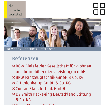
Dresden
>
Über uns
> Referenzen
Referenzen
BGW Bielefelder Gesellschaft für Wohnen
und Immobiliendienstleistungen mbH
BPW Fahrzeugtechnik GmbH & Co. KG
C. Hedenkamp GmbH & Co. KG
Conrad Stanztechnik GmbH
DS Smith Packaging Deutschland Stiftung
& Co. KG