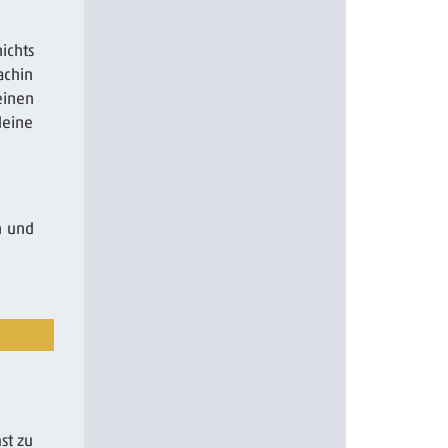
ichts
achin
einen
deine
n und
st zu