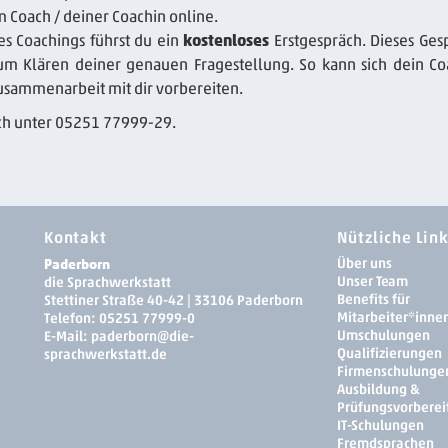
em Coach / deiner Coachin online.
es Coachings führst du ein
kostenloses
Erstgespräch. Dieses Ges
m Klären deiner genauen Fragestellung. So kann sich dein Co
usammenarbeit mit dir vorbereiten.
ch unter 05251 77999-29.
Kontakt
Nützliche Lin
Paderborn
Über uns
Unser Team
die Sprachwerkstatt
Benefits für
Stettiner Straße 40-42 | 33106 Paderborn
Mitarbeiter*inne
Telefon:
05251 77999-0
Umschulungen
E-Mail:
paderborn
@die-
Qualifizierungen
sprachwerkstatt.de
Firmenschulunge
Ausbildung &
Prüfungsvorberei
IT-Schulungen
Fremdsprachen