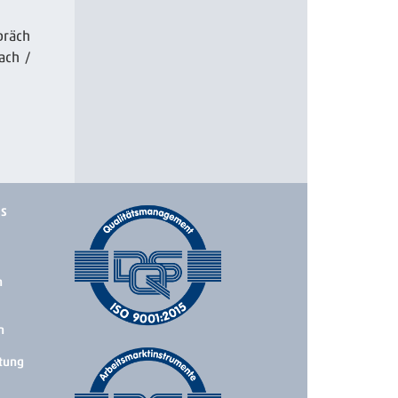
präch
ach /
ks
n
n
tung