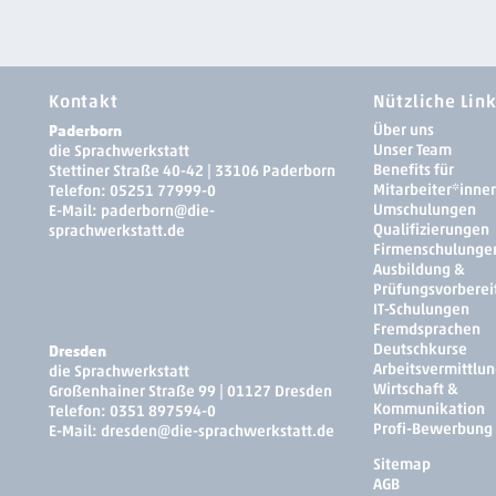
Kontakt
Nützliche Lin
Paderborn
Über uns
Unser Team
die Sprachwerkstatt
Benefits für
Stettiner Straße 40-42 | 33106 Paderborn
Mitarbeiter*inne
Telefon:
05251 77999-0
Umschulungen
E-Mail:
paderborn
@die-
Qualifizierungen
sprachwerkstatt.de
Firmenschulunge
Ausbildung &
Prüfungsvorberei
IT-Schulungen
Fremdsprachen
Deutschkurse
Dresden
Arbeitsvermittlun
die Sprachwerkstatt
Wirtschaft &
Großenhainer Straße 99 | 01127 Dresden
Kommunikation
Telefon:
0351 897594-0
Profi-Bewerbung
E-Mail:
dresden­
@die-sprachwerkstatt.de
Sitemap
AGB