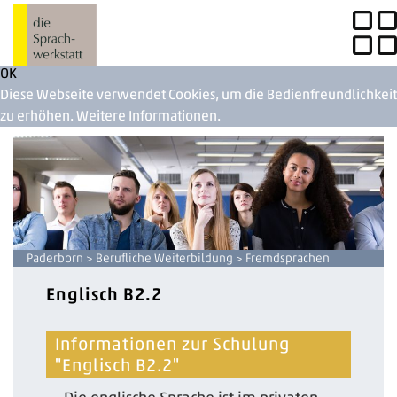
OK
Diese Webseite verwendet Cookies, um die Bedienfreundlichkeit
zu erhöhen.
Weitere Informationen.
Paderborn
>
Berufliche Weiterbildung
> Fremdsprachen
Englisch B2.2
Informationen zur Schulung
"Englisch B2.2"