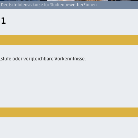
 Deutsch-Intensivkurse für Studienbewerber*innen
C1
elstufe oder vergleichbare Vorkenntnisse.