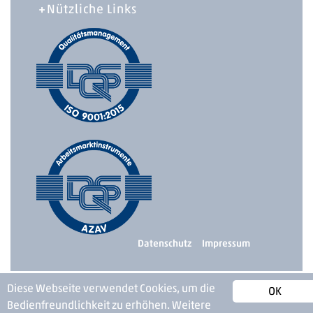
Nützliche Links
Datenschutz
Impressum
Diese Webseite verwendet Cookies, um die
OK
Bedienfreundlichkeit zu erhöhen.
Weitere